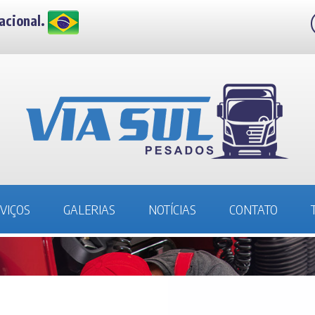
acional.
Telefone
(34) 3231-5002
VIÇOS
GALERIAS
NOTÍCIAS
CONTATO