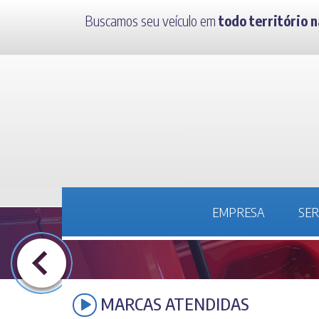
Buscamos seu veículo em
todo território n
fone
(34) 3231-5002
EMPRESA
SER